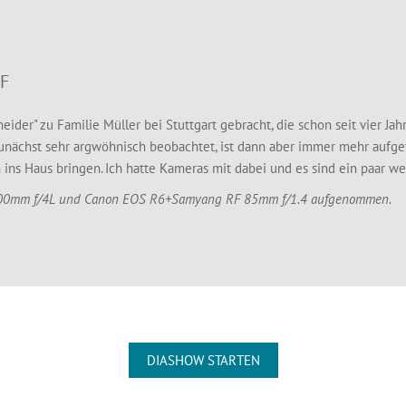
F
der" zu Familie Müller bei Stuttgart gebracht, die schon seit vier Ja
zunächst sehr argwöhnisch beobachtet, ist dann aber immer mehr aufget
ns Haus bringen. Ich hatte Kameras mit dabei und es sind ein paar we
200mm f/4L und Canon EOS R6+Samyang RF 85mm f/1.4 aufgenommen.
DIASHOW STARTEN