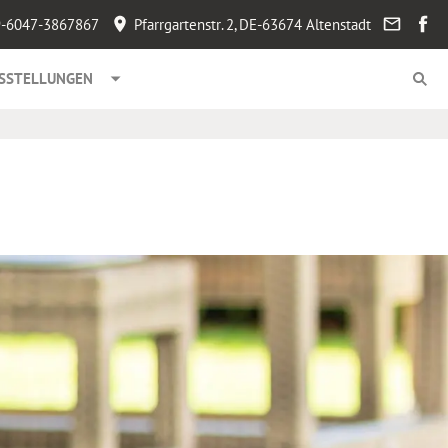
-6047-3867867
Pfarrgartenstr. 2, DE-63674 Altenstadt
SSTELLUNGEN