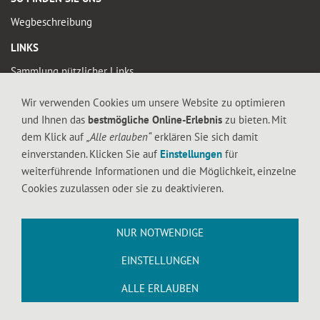
Wegbeschreibung
LINKS
Sammlung nützlicher Links
Wir verwenden Cookies um unsere Website zu optimieren
© 2019 FALTIGE-HERZEN
und Ihnen das
bestmögliche Online-Erlebnis
zu bieten. Mit
Diese Seite enthält urheberrechtlich geschütztes Material. Die durch die
dem Klick auf
„Alle erlauben“
erklären Sie sich damit
Seitenbetreiber erstellten Inhalte und Werke auf diesen Seiten unterliegen dem
einverstanden. Klicken Sie auf
Einstellungen
für
deutschen Urheberrecht. Die Vervielfältigung, Bearbeitung, Verbreitung und jede
weiterführende Informationen und die Möglichkeit, einzelne
Art der Verwertung außerhalb der Grenzen des Urheberrechtes bedürfen der
Cookies zuzulassen oder sie zu deaktivieren.
schriftlichen Zustimmung des jeweiligen Autors bzw. Erstellers. Downloads und
Kopien dieser Seite sind nur für den privaten, nicht kommerziellen Gebrauch
gestattet.
NUR NOTWENDIGE
EINSTELLUNGEN
ALLE ERLAUBEN