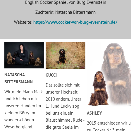
English Cocker Spaniel von Burg Evernstein
Züchterin: Natascha Bittersmann
Webseite:
https://www.cocker-von-burg-evernstein.de/
NATASCHA
GUCCI
BITTERSMANN
Das sollte sich mit
Wir, mein Mann Maik
unserer Hochzeit
und Ich leben mit
2010 ändern. Unser
unseren Hunden im
1. Hund Lucky zog
kleinen Börry im
bei uns ein, ein
ASHLEY
wunderschönen
Blauschimmel Rüde -
2015 entschieden wir u
Weserbergland.
die gute Seele im
zu Cocker Nr. 3, mein