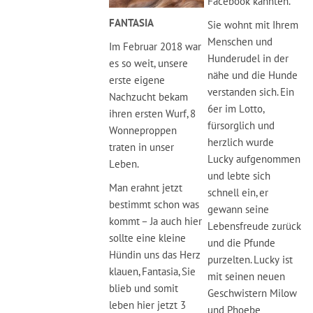
Facebook kannten.
FANTASIA
Sie wohnt mit Ihrem
Menschen und
Im Februar 2018 war
Hunderudel in der
es so weit, unsere
nähe und die Hunde
erste eigene
verstanden sich. Ein
Nachzucht bekam
6er im Lotto,
ihren ersten Wurf, 8
fürsorglich und
Wonneproppen
herzlich wurde
traten in unser
Lucky aufgenommen
Leben.
und lebte sich
Man erahnt jetzt
schnell ein, er
bestimmt schon was
gewann seine
kommt – Ja auch hier
Lebensfreude zurück
sollte eine kleine
und die Pfunde
Hündin uns das Herz
purzelten. Lucky ist
klauen, Fantasia, Sie
mit seinen neuen
blieb und somit
Geschwistern Milow
leben hier jetzt 3
und Phoebe