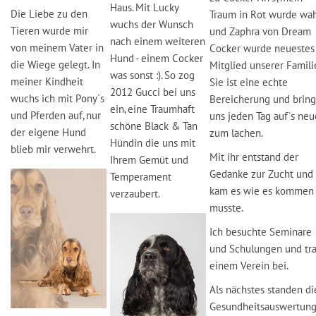
Haus. Mit Lucky
Die Liebe zu den
Traum in Rot wurde wa
wuchs der Wunsch
Tieren wurde mir
und Zaphra von Dream
nach einem weiteren
von meinem Vater in
Cocker wurde neuestes
Hund - einem Cocker
die Wiege gelegt. In
Mitglied unserer Famili
was sonst :). So zog
meiner Kindheit
Sie ist eine echte
2012 Gucci bei uns
wuchs ich mit Pony´s
Bereicherung und bring
ein, eine Traumhaft
und Pferden auf, nur
uns jeden Tag auf`s neu
schöne Black & Tan
der eigene Hund
zum lachen.
Hündin die uns mit
blieb mir verwehrt.
Mit ihr entstand der
Ihrem Gemüt und
Gedanke zur Zucht und
Temperament
kam es wie es kommen
verzaubert.
musste.
Ich besuchte Seminare
und Schulungen und tra
einem Verein bei.
Als nächstes standen di
Gesundheitsauswertun