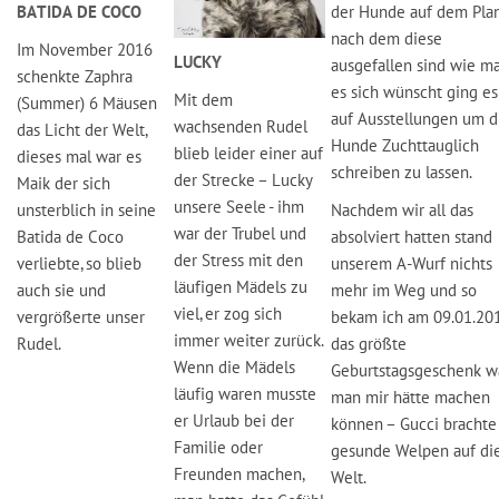
BATIDA DE COCO
der Hunde auf dem Plan
nach dem diese
Im November 2016
LUCKY
ausgefallen sind wie m
schenkte Zaphra
es sich wünscht ging es
Mit dem
(Summer) 6 Mäusen
auf Ausstellungen um d
wachsenden Rudel
das Licht der Welt,
Hunde Zuchttauglich
blieb leider einer auf
dieses mal war es
schreiben zu lassen.
der Strecke – Lucky
Maik der sich
unsere Seele - ihm
unsterblich in seine
Nachdem wir all das
war der Trubel und
Batida de Coco
absolviert hatten stand
der Stress mit den
verliebte, so blieb
unserem A-Wurf nichts
läufigen Mädels zu
auch sie und
mehr im Weg und so
viel, er zog sich
vergrößerte unser
bekam ich am 09.01.20
immer weiter zurück.
Rudel.
das größte
Wenn die Mädels
Geburtstagsgeschenk w
läufig waren musste
man mir hätte machen
er Urlaub bei der
können – Gucci brachte
Familie oder
gesunde Welpen auf di
Freunden machen,
Welt.