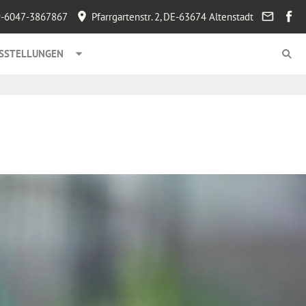
-6047-3867867
Pfarrgartenstr. 2, DE-63674 Altenstadt
SSTELLUNGEN