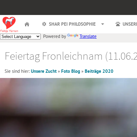
SHAR PEI PHILOSOPHIE
UNSER
Powered by
Translate
Feiertag Fronleichnam (11.06.
Sie sind hier:
Unsere Zucht
»
Foto Blog
»
Beiträge 2020